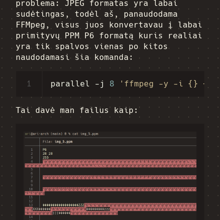
problema: JPEG formatas yra labai
sudėtingas, todėl aš, panaudodama
FFMpeg, visus juos konvertavau į labai
primityvų PPM P6 formatą kuris realiai
yra tik spalvos vienas po kitos
naudodamasi šia komanda:
1
parallel
-j
8
'ffmpeg -y -i {} {.}
Tai davė man failus kaip: