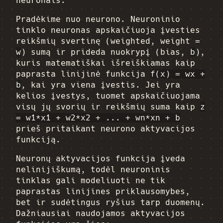
neuronais.
Pradėkime nuo neurono. Neuroninio
tinklo neuronas apskaičiuoja įvesties
reikšmių svertinę (weighted, weight =
w
) sumą ir prideda nuokrypį (bias,
b
),
kuris matematiškai išreiškiamas kaip
paprasta linijinė funkcija
f(x) = wx +
b
, kai yra viena įvestis. Jei yra
kelios įvestys, tuomet apskaičiuojama
visų jų svorių ir reikšmių suma kaip
z
= w1*x1 + w2*x2 + ... + wn*xn + b
prieš pritaikant neurono aktyvacijos
funkciją.
Neuronų aktyvacijos funkcija įveda
nelinijiškumą, todėl neuroninis
tinklas gali modeliuoti ne tik
paprastas linijines priklausomybes,
bet ir sudėtingus ryšius tarp duomenų.
Dažniausiai naudojamos aktyvacijos