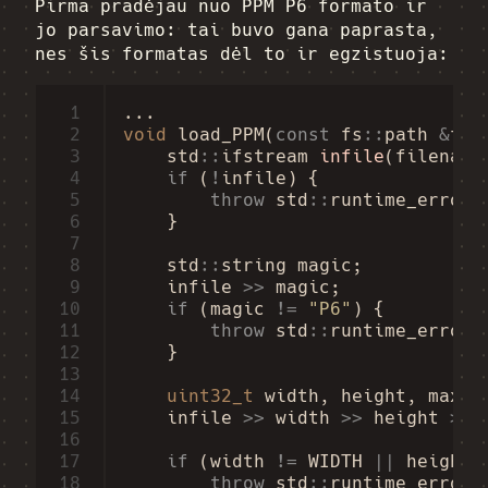
Pirma pradėjau nuo PPM P6 formato ir
jo parsavimo: tai buvo gana paprasta,
nes šis formatas dėl to ir egzistuoja:
 1
...
 2
void
load_PPM
(
const
fs
::
path
&
fil
 3
std
::
ifstream
infile
(
filename
 4
if
(
!
infile
)
{
 5
throw
std
::
runtime_error
(
 6
}
 7
 8
std
::
string
magic
;
 9
infile
>>
magic
;
10
if
(
magic
!=
"P6"
)
{
11
throw
std
::
runtime_error
(
12
}
13
14
uint32_t
width
,
height
,
maxva
15
infile
>>
width
>>
height
>>
16
17
if
(
width
!=
WIDTH
||
height
18
throw
std
::
runtime_error
(