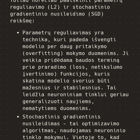
Toliau norėčiau paaiškinti parametrų
reguliavimo (L2) ir stochastinio
gradientinio nusileidimo (SGD)
reikšmę:
Parametrų reguliavimas yra
technika, kuri padeda išvengti
modelio per daug pritaikymo
(overfitting) mokymo duomenims. Ji
veikia pridėdama baudos terminą
prie praradimo (loss, netikslumo
įvertinimo) funkcijos, kuris
skatina modelio svorius būti
mažesnius ir stabilesnius. Tai
leidžia neuroniniam tinklui geriau
generalizuoti naujiems,
nematytiems duomenims.
Stochastinis gradientinis
nusileidimas - tai optimizavimo
algoritmas, naudojamas neuroninio
tinklo mokymui. Vietoje to, kad