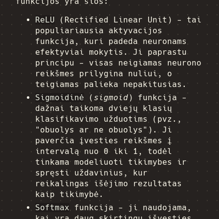
funkcijos yra šios:
ReLU
(Rectified Linear Unit) - tai
populiariausia aktyvacijos
funkcija, kuri padeda neuronams
efektyviai mokytis. Ji paprastu
principu - visas neigiamas neurono
reikšmes prilygina nuliui, o
teigiamas palieka nepakitusias.
Sigmoidinė
(
sigmoid
) funkcija -
dažnai taikoma dviejų klasių
klasifikavimo užduotims (pvz.,
"obuolys ar ne obuolys"). Ji
paverčia įvesties reikšmes į
intervalą nuo 0 iki 1, todėl
tinkama modeliuoti tikimybes ir
spręsti uždavinius, kur
reikalingas išėjimo rezultatas
kaip tikimybė.
Softmax
funkcija - ji naudojama,
kai yra daug skirtingų išvesties