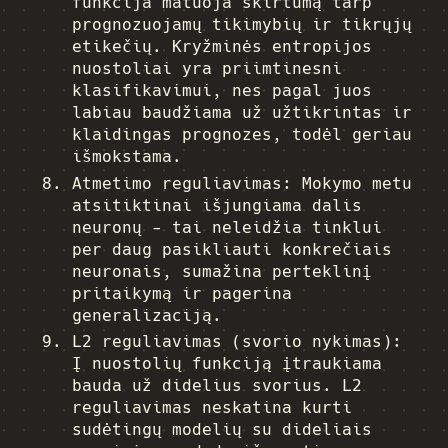
funkcija matuoja skirtumą tarp
prognozuojamų tikimybių ir tikrųjų
etikečių. Kryžminės entropijos
nuostoliai yra priimtinesni
klasifikavimui, nes pagal juos
labiau baudžiama už užtikrintas ir
klaidingas prognozes, todėl geriau
išmokstama.
Atmetimo reguliavimas: Mokymo metu
atsitiktinai išjungiama dalis
neuronų - tai neleidžia tinklui
per daug pasikliauti konkrečiais
neuronais, sumažina perteklinį
pritaikymą ir pagerina
generalizaciją.
L2 reguliavimas (svorio nykimas):
Į nuostolių funkciją įtraukiama
bauda už didelius svorius. L2
reguliavimas neskatina kurti
sudėtingų modelių su dideliais