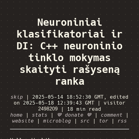
Neuroniniai
klasifikatoriai ir
DI: C++ neuroninio
tinklo mokymas
skaityti rašyseną
ranka
skip
|
2025-05-14 18:52:30
GMT, edited
on
2025-05-18 12:39:43
GMT
|
visitor
|
18 min
read
home
|
stats
|
🤎 donate 🤎
|
comment
|
website
|
microblog
|
src
|
tor
|
rss