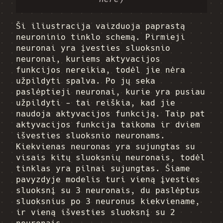
Ši iliustracija vaizduoja paprastą
neuroninio tinklo schemą. Pirmieji
neuronai yra įvesties sluoksnio
neuronai, kuriems aktyvacijos
funkcijos nereikia, todėl jie nėra
užpildyti spalva. Po jų seka
paslėptieji neuronai, kurie yra pusiau
užpildyti - tai reiškia, kad jie
naudoja aktyvacijos funkciją. Taip pat
aktyvacijos funkcija taikoma ir dviem
išvesties sluoksnio neuronams.
Kiekvienas neuronas yra sujungtas su
visais kitų sluoksnių neuronais, todėl
tinklas yra pilnai sujungtas. Šiame
pavyzdyje modelis turi vieną įvesties
sluoksnį su 3 neuronais, du paslėptus
sluoksnius po 3 neuronus kiekviename,
ir vieną išvesties sluoksnį su 2