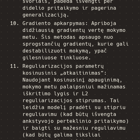
svoriais, padeda išvengti per
didelio pritaikymo ir pagerina
generalizaciją.
Gradiento apkarpymas: Apriboja
didžiausią gradientų vertę mokymo
metu. Šis metodas apsaugo nuo
sprogstančių gradientų, kurie gali
destabilizuoti mokymą, ypač
gilesniuose tinkluose.
Reguliarizacijos parametrų
kosinusinis „atkaitinimas“:
Naudojant kosinusinį apauginimą,
mokymo metu palaipsniui mažinamas
iškritimo lygis ir L2
reguliarizacijos stiprumas. Tai
leidžia modelį pradėti su stipriu
reguliavimu (kad būtų išvengta
ankstyvojo perteklinio pritaikymo)
ir baigti su mažesniu reguliavimu
(kad būtų galima tiksliai