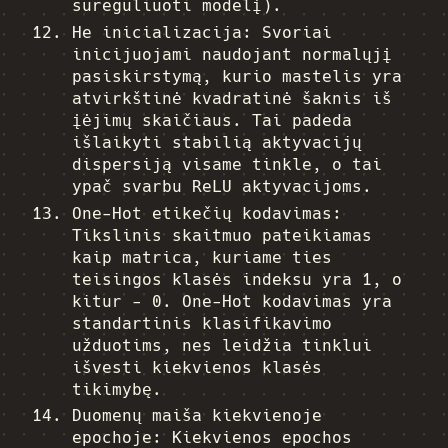
sureguliuoti modelį).
He inicializacija: Svoriai
inicijuojami naudojant normalųjį
pasiskirstymą, kurio mastelis yra
atvirkštinė kvadratinė šaknis iš
įėjimų skaičiaus. Tai padeda
išlaikyti stabilią aktyvacijų
dispersiją visame tinkle, o tai
ypač svarbu ReLU aktyvacijoms.
One-Hot etikečių kodavimas:
Tikslinis skaitmuo pateikiamas
kaip matrica, kuriame ties
teisingos klasės indeksu yra 1, o
kitur - 0. One-Hot kodavimas yra
standartinis klasifikavimo
užduotims, nes leidžia tinklui
išvesti kiekvienos klasės
tikimybę.
Duomenų maiša kiekvienoje
epochoje: Kiekvienos epochos