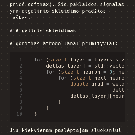
prieš softmax). Šis paklaidos signalas
yra atgalinio skleidimo pradžios
taškas.
#
Atgalinis skleidimas
Algoritmas atrodo labai primityviai:
 1
for
(
size_t
layer
=
layers
.
size
()
 2
deltas
[
layer
]
=
std
::
vector
<
d
 3
for
(
size_t
neuron
=
0
;
neuro
 4
for
(
size_t
next_neuron
=
 5
double
grad
=
weights
 6
deltas
[
 7
deltas
[
layer
][
neuron
]
 8
}
 9
}
10
}
Jis kiekvienam paslėptajam sluoksniui