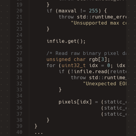
19
}
20
if
(
maxval
!=
255
)
{
21
throw
std
::
runtime_error
(
22
"Unsupported max colo
23
}
24
25
infile
.
get
();
26
27
/* Read raw binary pixel data
28
unsigned
char
rgb
[
3
];
29
for
(
uint32_t
idx
=
0
;
idx
<
30
if
(
!
infile
.
read
(
reinterp
31
throw
std
::
runtime_er
32
"Unexpected EOF o
33
}
34
35
pixels
[
idx
]
=
(
static_cas
36
(
static_cas
37
(
static_cas
38
}
39
}
40
...