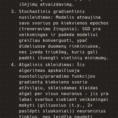
išėjimų atvaizdavimą.
Stochastinis gradientinis
nusileidimas: Modelis atnaujina
savo svorius po kiekvienos epochos
(treneravimo žingsnio). SGD yra
veiksmingas ir padeda modeliui
greičiau konverguoti, ypač
dideliuose duomenų rinkiniuose,
nes įveda triukšmą, kuris gali
padėti išvengti vietinių minimumų.
Atgalinis skleidimas: Šis
algoritmas apskaičiuoja
nuostolių/praradimo funkcijos
gradientą kiekvieno svorio
atžvilgiu, skleisdamas klaidas
atgal per visus neuronus - jis yra
labai svarbus siekiant veiksmingai
mokyti (giliuosius (t.y., 2+
paslėpti sluoksniai)) neuroninius
tinklus, nes leidžia naudoti