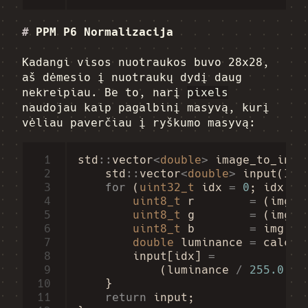
#
PPM P6 Normalizacija
Kadangi visos nuotraukos buvo 28x28,
aš dėmesio į nuotraukų dydį daug
nekreipiau. Be to, narį
pixels
naudojau kaip pagalbinį masyvą, kurį
vėliau paverčiau į ryškumo masyvą:
 1
std
::
vector
<
double
>
image_to_inpu
 2
std
::
vector
<
double
>
input
(
Ima
 3
for
(
uint32_t
idx
=
0
;
idx
<
 4
uint8_t
r
=
(
img
.
p
 5
uint8_t
g
=
(
img
.
p
 6
uint8_t
b
=
img
.
pi
 7
double
luminance
=
calcul
 8
input
[
idx
]
=
 9
(
luminance
/
255.0
-
10
}
11
return
input
;