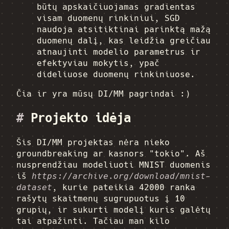
būtų apskaičiuojamas gradientas
visam duomenų rinkiniui, SGD
naudoja atsitiktinai parinktą mažą
duomenų dalį, kas leidžia greičiau
atnaujinti modelio parametrus ir
efektyviau mokytis, ypač
dideliuose duomenų rinkiniuose.
Čia ir yra mūsų DI/MM pagrindai :)
#
Projekto idėja
Šis DI/MM projektas nėra nieko
groundbreaking ar kasnors "tokio". Aš
nusprendžiau modeliuoti MNIST duomenis
iš
https://archive.org/download/mnist-
dataset
, kurie pateikia 42000 ranka
rašytų skaitmenų sugrupuotus į 10
grupių, ir sukurti modelį kuris galėtų
tai atpažinti. Tačiau man kilo