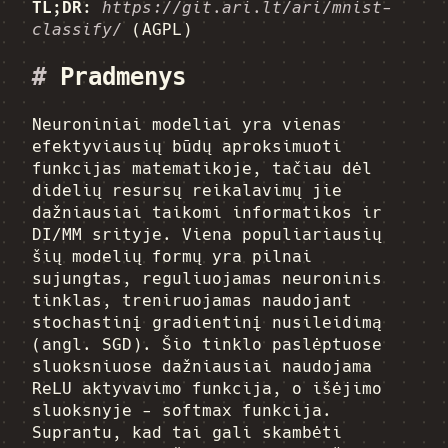
TL;DR:
https://git.ari.lt/ari/mnist-
classify/
(AGPL)
#
Pradmenys
Neuroniniai modeliai yra vienas
efektyviausių būdų aproksimuoti
funkcijas matematikoje, tačiau dėl
didelių resursų reikalavimų jie
dažniausiai taikomi informatikos ir
DI/MM srityje. Viena populiariausių
šių modelių formų yra pilnai
sujungtas, reguliuojamas neuroninis
tinklas, treniruojamas naudojant
stochastinį gradientinį nusileidimą
(angl. SGD). Šio tinklo paslėptuose
sluoksniuose dažniausiai naudojama
ReLU aktyvavimo funkcija, o išėjimo
sluoksnyje - softmax funkcija.
Suprantu, kad tai gali skambėti