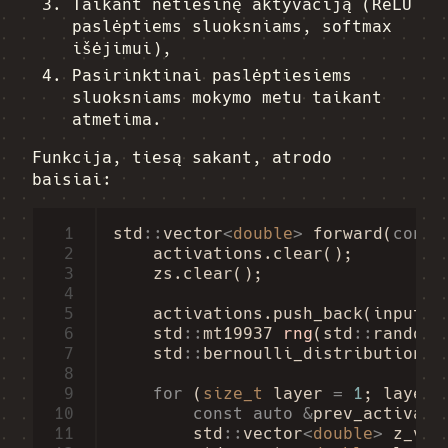
Taikant netiesinę aktyvaciją (ReLU
paslėptiems sluoksniams, softmax
išėjimui),
Pasirinktinai paslėptiesiems
sluoksniams mokymo metu taikant
atmetima.
Funkcija, tiesą sakant, atrodo
baisiai:
 1
std
::
vector
<
double
>
forward
(
const
 2
activations
.
clear
();
 3
zs
.
clear
();
 4
 5
activations
.
push_back
(
input
);
 6
std
::
mt19937
rng
(
std
::
random_
 7
std
::
bernoulli_distribution
d
 8
 9
for
(
size_t
layer
=
1
;
layer
10
const
auto
&
prev_activati
11
std
::
vector
<
double
>
z_val