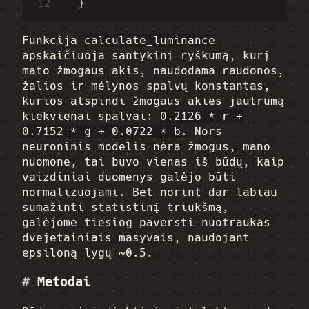
12
}
Funkcija
calculate_luminance
apskaičiuoja santykinį ryškumą, kurį
mato žmogaus akis, naudodama raudonos,
žalios ir mėlynos spalvų konstantas,
kurios atspindi žmogaus akies jautrumą
kiekvienai spalvai:
0.2126 * r +
0.7152 * g + 0.0722 * b
. Nors
neuroninis modelis nėra žmogus, mano
nuomone, tai buvo vienas iš būdų, kaip
vaizdiniai duomenys galėjo būti
normalizuojami. Bet norint dar labiau
sumažinti statistinį triukšmą,
galėjome tiesiog paversti nuotraukas
dvejetainiais masyvais, naudojant
epsiloną lygų ~0.5.
#
Metodai