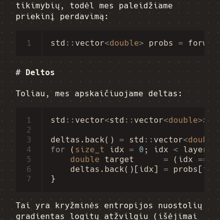
tikimybių, todėl mes paleidžiame
priekinį perdavimą:
1
std
::
vector
<
double
>
probs
=
forwar
#
Deltos
Toliau, mes apskaičiuojame deltas:
1
std
::
vector
<
std
::
vector
<
double
>>
d
2
3
deltas
.
back
()
=
std
::
vector
<
double
4
for
(
size_t
idx
=
0
;
idx
<
layers
.
5
double
target
=
(
idx
==
l
6
deltas
.
back
()[
idx
]
=
probs
[
idx
7
}
Tai yra kryžminės entropijos nuostolių
gradientas logitų atžvilgiu (išėjimai