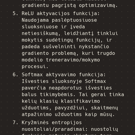
gradientu pagrįstą optimizavimą.
ReLU aktyvacijos funkcija:
Naudojama paslėptuosiuose
sluoksniuose ir įveda
netiesiškumą, leidžiantį tinklui
mokytis sudėtingų funkcijų, ir
padeda sušvelninti nykstančio
gradiento problemą, kuri trugdo
modelio treneravimo/mokymo
procesui.
Softmax aktyvavimo funkcija:
Išvesties sluoksnyje Softmax
paverčia neapdorotus išvesties
balus tikimybėmis. Tai gerai tinka
kelių klasių klasifikavimo
užduotims, pavyzdžiui, skaitmenų
atpažinimo užduotims kaip mūsų.
Kryžminės entropijos
nuostoliai/praradimai: nuostolių