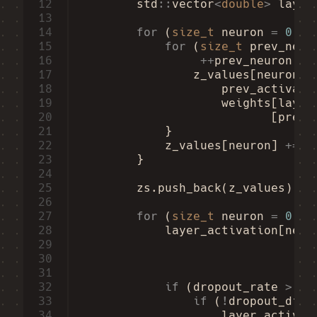
12
std
::
vector
<
double
>
layer
13
14
for
(
size_t
neuron
=
0
;
n
15
for
(
size_t
prev_neur
16
++
prev_neuron
)
{
17
z_values
[
neuron
]
18
prev_activati
19
weights
[
layer
20
[
prev_
21
}
22
z_values
[
neuron
]
+=
b
23
}
24
25
zs
.
push_back
(
z_values
);
26
27
for
(
size_t
neuron
=
0
;
n
28
layer_activation
[
neur
29
30
31
32
if
(
dropout_rate
>
0.
33
if
(
!
dropout_dist
34
layer_activat