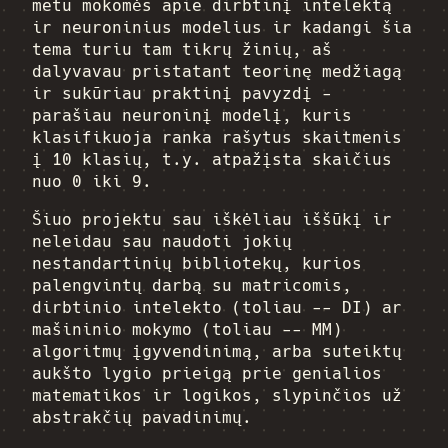
metu mokomės apie dirbtinį intelektą
ir neuroninius modelius ir kadangi šia
tema turiu tam tikrų žinių, aš
dalyvavau pristatant teorinę medžiagą
ir sukūriau praktinį pavyzdį -
parašiau neuroninį modelį, kuris
klasifikuoja ranka rašytus skaitmenis
į 10 klasių, t.y. atpažįsta skaičius
nuo 0 iki 9.
Šiuo projektu sau iškėliau iššūkį ir
neleidau sau naudoti jokių
nestandartinių bibliotekų, kurios
palengvintų darbą su matricomis,
dirbtinio intelekto (toliau -- DI) ar
mašininio mokymo (toliau -- MM)
algoritmų įgyvendinimą, arba suteiktų
aukšto lygio prieigą prie genialios
matematikos ir logikos, slypinčios už
abstrakčių pavadinimų.