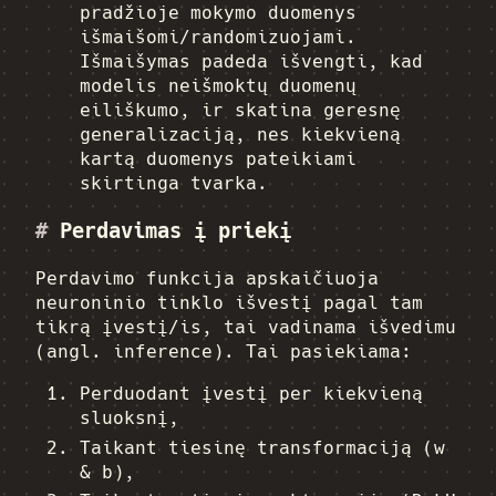
pradžioje mokymo duomenys
išmaišomi/randomizuojami.
Išmaišymas padeda išvengti, kad
modelis neišmoktų duomenų
eiliškumo, ir skatina geresnę
generalizaciją, nes kiekvieną
kartą duomenys pateikiami
skirtinga tvarka.
#
Perdavimas į priekį
Perdavimo funkcija apskaičiuoja
neuroninio tinklo išvestį pagal tam
tikrą įvestį/is, tai vadinama išvedimu
(angl. inference). Tai pasiekiama:
Perduodant įvestį per kiekvieną
sluoksnį,
Taikant tiesinę transformaciją (w
& b),