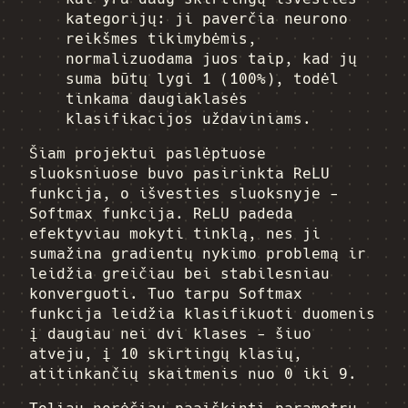
kategorijų: ji paverčia neurono
reikšmes tikimybėmis,
normalizuodama juos taip, kad jų
suma būtų lygi 1 (100%), todėl
tinkama daugiaklasės
klasifikacijos uždaviniams.
Šiam projektui paslėptuose
sluoksniuose buvo pasirinkta ReLU
funkcija, o išvesties sluoksnyje -
Softmax funkcija. ReLU padeda
efektyviau mokyti tinklą, nes ji
sumažina gradientų nykimo problemą ir
leidžia greičiau bei stabilesniau
konverguoti. Tuo tarpu Softmax
funkcija leidžia klasifikuoti duomenis
į daugiau nei dvi klases - šiuo
atveju, į 10 skirtingų klasių,
atitinkančių skaitmenis nuo 0 iki 9.