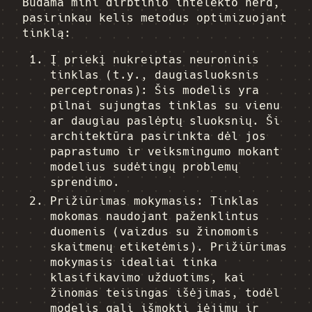
Būdama mini dirbtinio intelekto nerd,
pasirinkau kelis metodus optimizuojant
tinklą:
Į priekį nukreiptas neuroninis
tinklas (t.y., daugiasluoksnis
perceptronas): Šis modelis yra
pilnai sujungtas tinklas su vienu
ar daugiau paslėptų sluoksnių. Ši
architektūra pasirinkta dėl jos
paprastumo ir veiksmingumo mokant
modelius sudėtingų problemų
sprendimo.
Prižiūrimas mokymasis: Tinklas
mokomas naudojant paženklintus
duomenis (vaizdus su žinomomis
skaitmenų etiketėmis). Prižiūrimas
mokymasis idealiai tinka
klasifikavimo užduotims, kai
žinomas teisingas išėjimas, todėl
modelis gali išmokti įėjimų ir