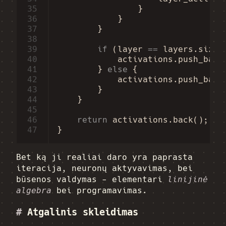
35
}
36
}
37
}
38
39
if
(
layer
==
layers
.
size
(
40
activations
.
push_back
41
}
else
{
42
activations
.
push_back
43
}
44
}
45
46
return
activations
.
back
();
47
}
Bet ką ji realiai daro yra paprasta
iteracija, neuronų aktyvavimas, bei
būsenos valdymas - elementari
linijinė
algebra
bei programavimas.
#
Atgalinis skleidimas